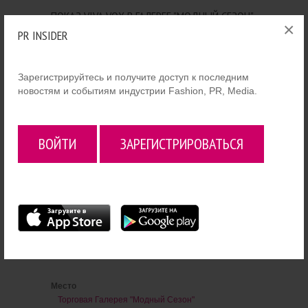
ПОКАЗ VIVA VOX В ГАЛЕРЕЕ "МОДНЫЙ СЕЗОН"
×
PR INSIDER
Зарегистрируйтесь и получите доступ к последним
новостям и событиям индустрии Fashion, PR, Media.
ВОЙТИ
ЗАРЕГИСТРИРОВАТЬСЯ
В рамках Mersedes-Benz Fashion Week
Russia в ТГ "Модный Сезон" 13 ноября
пройдет показ коллекции SS14 бренда VIVA
VOX.
Начало в 20:00.
Место
Торговая Галерея "Модный Сезон"