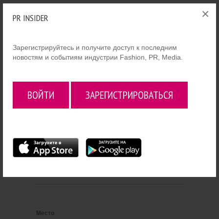
ДЕНЬ РОЖДЕНИЯ БРЕНДА YULIA PROKHOROVA
×
PR INSIDER
BELOE ZOLOTO
Зарегистрируйтесь и получите доступ к последним
новостям и событиям индустрии Fashion, PR, Media.
ВОЙТИ
ЗАРЕГИСТРИРОВАТЬСЯ
26 апреля пройдет 4-й день рождения
бренда Yulia Prokhorova Beloe Zoloto.
Вход по приглашениям.
Место