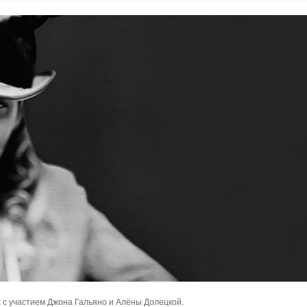
lk с участием Джона Гальяно и Алёны Долецкой.