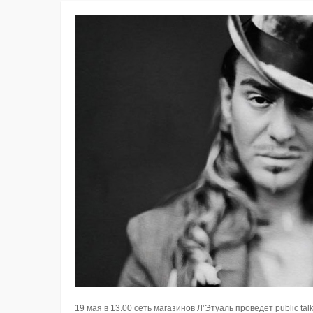
19 мая в 13.00 сеть магазинов Л’Этуаль проведет public ta