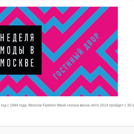
год с 1994 года. Moscow Fashion Week сезона весна-лето 2014 пройдет с 30 