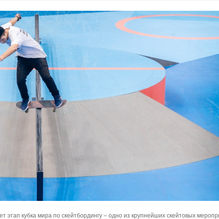
т этап кубка мира по скейтбордингу – одно из крупнейших скейтовых меропр