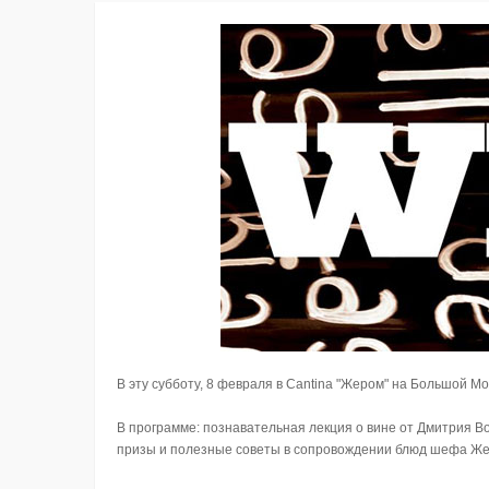
В эту субботу, 8 февраля в Cantina "Жером" на Большой Мор
В программе: познавательная лекция о вине от Дмитрия Вол
призы и полезные советы в сопровождении блюд шефа Же