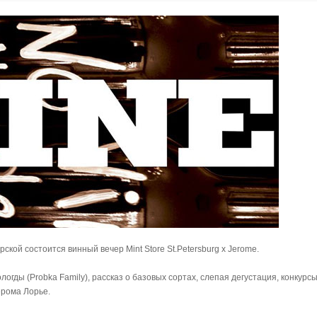
ской состоится винный вечер Mint Store St.Petersburg x Jerome.
огды (Probka Family), рассказ о базовых сортах, слепая дегустация, конкурсы
рома Лорье.