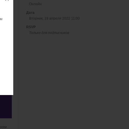
Онлайн
Дата
ям
Вторник, 19 апреля 2022 11:00
RSVP
Только для подписчиков
гиям