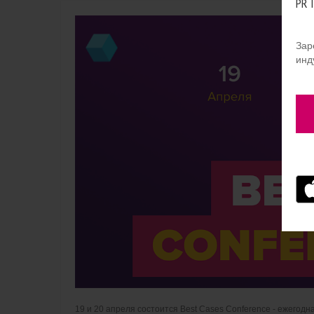
PR 
Зар
инд
19 и 20 апреля состоится Best Cases Conference - ежего