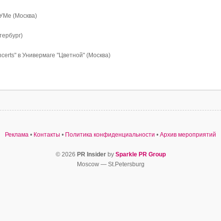
ЦУМе (Москва)
тербург)
erts" в Универмаге "Цветной" (Москва)
Реклама
•
Контакты
•
Политика конфиденциальности
•
Архив мероприятий
© 2026
PR Insider
by
Sparkle PR Group
Moscow — St.Petersburg