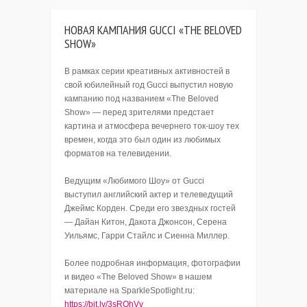
НОВАЯ КАМПАНИЯ GUCCI «THE BELOVED
SHOW»
В рамках серии креативных активностей в
свой юбилейный год Gucci выпустил новую
кампанию под названием «The Beloved
Show» — перед зрителями предстает
картина и атмосфера вечернего ток-шоу тех
времен, когда это был один из любимых
форматов на телевидении.
Ведущим «Любимого Шоу» от Gucci
выступил английский актер и телеведущий
Джеймс Корден. Среди его звездных гостей
— Дайан Китон, Дакота Джонсон, Серена
Уильямс, Гарри Стайлс и Сиенна Миллер.
Более подробная информация, фотографии
и видео «The Beloved Show» в нашем
материале на SparkleSpotlight.ru:
https://bit.ly/3sROhVv