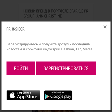
НОВЫЙ БРЕНД В ПОРТФЕЛЕ SPARKLE PR
GROUP: ANN CHRISTINE
×
Агентство Sparkle PR & Communications
PR INSIDER
(SparklePRGroup.com) стало официальным
PR-офисом ANN CHRISTINE в России.
Зарегистрируйтесь и получите доступ к последним
За дополнительной информацией, а также
новостям и событиям индустрии Fashion, PR, Media.
по вопросам предоставления вещей на
съемки можно обращаться по e-mail:
AnnChristine@sparkleprgroup.com
ВОЙТИ
ЗАРЕГИСТРИРОВАТЬСЯ
www.ann-christine.de