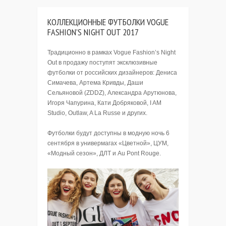
КОЛЛЕКЦИОННЫЕ ФУТБОЛКИ VOGUE
FASHION’S NIGHT OUT 2017
Традиционно в рамках Vogue Fashion’s Night
Out в продажу поступят эксклюзивные
футболки от российских дизайнеров: Дениса
Симачева, Артема Кривды, Даши
Сельяновой (ZDDZ), Александра Арутюнова,
Игоря Чапурина, Кати Добряковой, I AM
Studio, Outlaw, A La Russe и других.
Футболки будут доступны в модную ночь 6
сентября в универмагах «Цветной», ЦУМ,
«Модный сезон», ДЛТ и Au Pont Rouge.